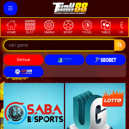
HOME
SLOT
CASINO
SPORT
TOGEL
TABLE
FISHI
Semua