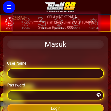
SELAMAT KEPADA
mi*****v Telah Melakukan WD di TUAK88
Sebesar Rp, 2.250.000
SPORT
TOGEL
TABLE
FISHING
COCK F.
ARCADE
PR
Masuk
User Name
Password
Login