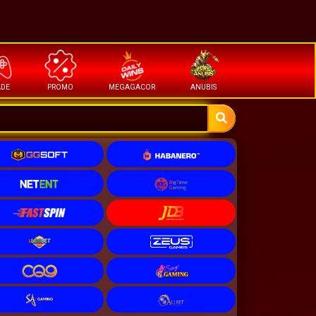
ADE
PROMO
MEGAGACOR
ANUBIS