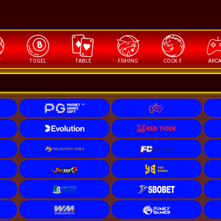
T
TOGEL
TABLE
FISHING
COCK F.
ARC