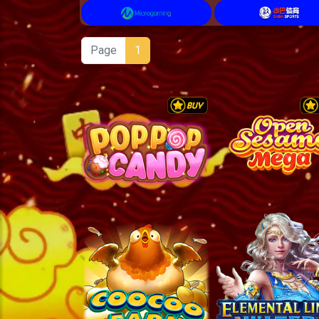
Page
1