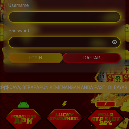
Username
Password
LOGIN
DAFTAR
UN KEMENANGAN ANDA PASTI DI BAYAR LUNAS!!!