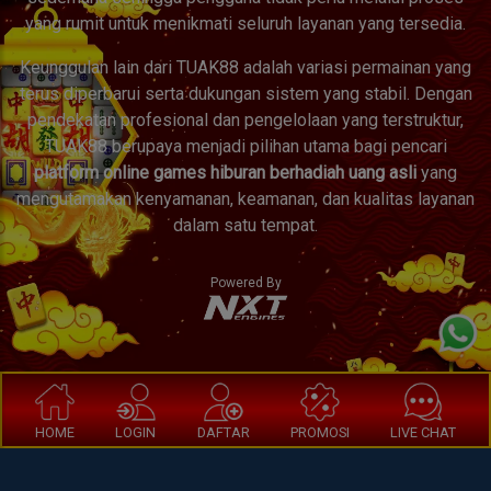
yang rumit untuk menikmati seluruh layanan yang tersedia.
Keunggulan lain dari TUAK88 adalah variasi permainan yang
terus diperbarui serta dukungan sistem yang stabil. Dengan
pendekatan profesional dan pengelolaan yang terstruktur,
TUAK88 berupaya menjadi pilihan utama bagi pencari
platform online games hiburan berhadiah uang asli
yang
mengutamakan kenyamanan, keamanan, dan kualitas layanan
dalam satu tempat.
Powered By
HOME
LOGIN
DAFTAR
PROMOSI
LIVE CHAT