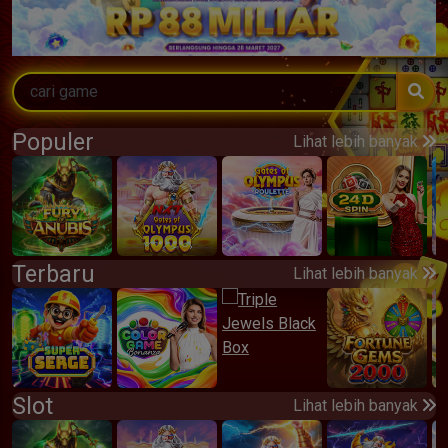
Populer
Lihat lebih banyak
Terbaru
Lihat lebih banyak
Slot
Lihat lebih banyak